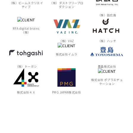
（株）ビームスクリエイ
（有）ダストフリープロ
ティブ
ダクション
（株）談広告
RFA digital brains
（株）
（株）VAZ
（株）ハッチ
株式会社イムラ
（株）トーガシ
豊島株式会社
株式会社 ポプラエデュ
ケーション
株式会社４Ｘ
PMG JAPAN株式会社